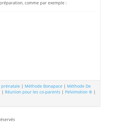
e préparation, comme par exemple :
 prénatale
|
Méthode Bonapace
|
Méthode De
e
|
Réunion pour les co-parents
|
Pelvimotion ®
|
réservés