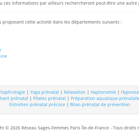
u ces informations par ailleurs rechercheront peut-être une autr
 proposent cette activité dans les départements suivants :
e
eine
:
Sophrologie
|
Yoga prénatal
|
Relaxation
|
Haptonomie
|
Hypnose
hant prénatal
|
Pilates prénatal
|
Préparation aquatique prénatal
Entretien prénatal précoce
|
Bilan prénatal de prévention
ht © 2026 Réseau Sages-Femmes Paris Île-de-France - Tous droits 