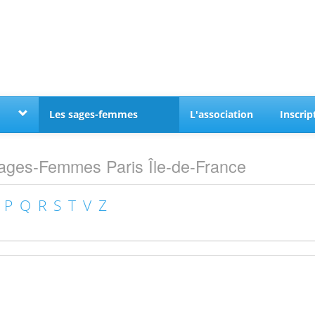
Les sages-femmes
L'association
Inscrip
ges-Femmes Paris Île-de-France
P
Q
R
S
T
V
Z