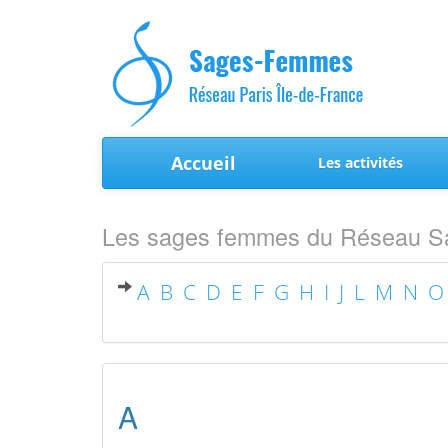
Accueil
Les activités
Les sages femmes du Réseau Sa
A
B
C
D
E
F
G
H
I
J
L
M
N
O
A