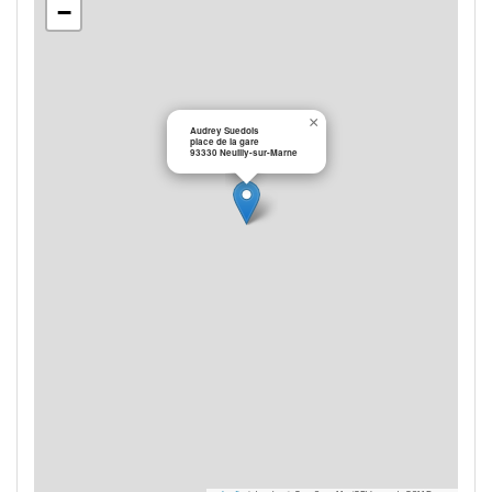
−
×
Audrey Suedois
place de la gare
93330 Neuilly-sur-Marne