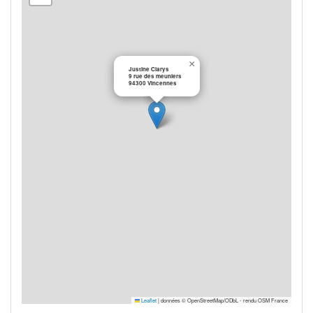
×
Justine Clarys
9 rue des meuniers
94300 Vincennes
Leaflet
|
données © OpenStreetMap/ODbL - rendu OSM France