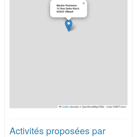
×
Marine Promonet
10 Rue Saint-Roch
94800 Villejuif
Leaflet
|
données © OpenStreetMap/ODbL - rendu OSM France
Activités proposées par