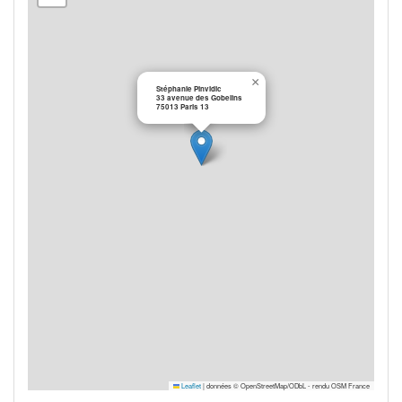
×
Stéphanie Pinvidic
33 avenue des Gobelins
75013 Paris 13
Leaflet
|
données © OpenStreetMap/ODbL - rendu OSM France