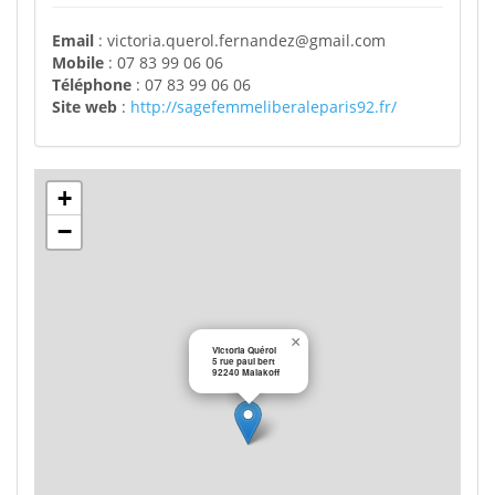
Email
:
victoria.querol.fernandez@gmail.com
Mobile
:
07 83 99 06 06
Téléphone
:
07 83 99 06 06
Site web
:
http://sagefemmeliberaleparis92.fr/
+
−
×
Victoria Quérol
5 rue paul bert
92240 Malakoff