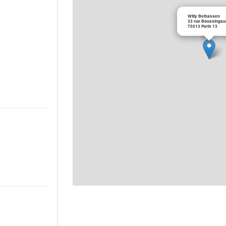
Willy Belhassen
33 rue Boussingaul
75013 Paris 13