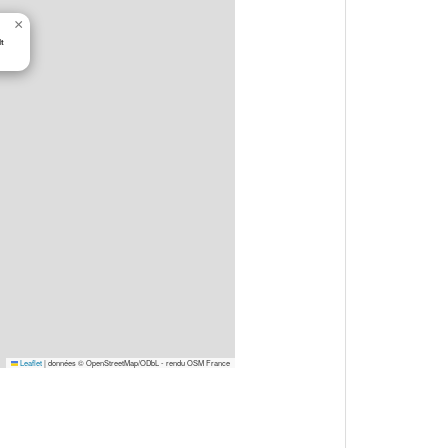
×
t
Leaflet
|
données © OpenStreetMap/ODbL - rendu OSM France