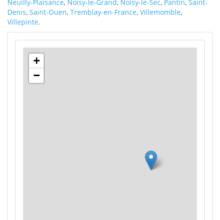
Neuilly-Plaisance
,
Noisy-le-Grand
,
Noisy-le-Sec
,
Pantin
,
Saint-
Denis
,
Saint-Ouen
,
Tremblay-en-France
,
Villemomble
,
Villepinte
.
+
−