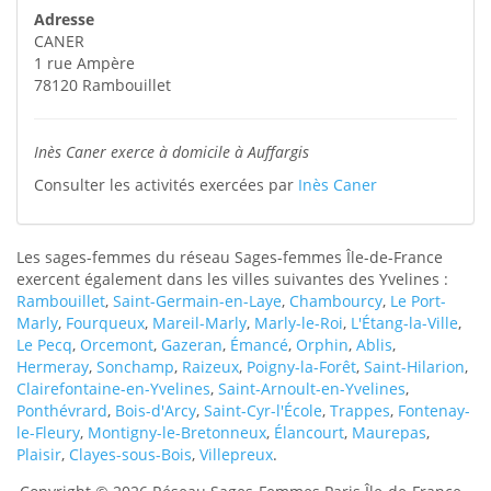
Adresse
CANER
1 rue Ampère
78120
Rambouillet
Inès Caner exerce à domicile à Auffargis
Consulter les activités exercées par
Inès Caner
Les sages-femmes du réseau Sages-femmes Île-de-France
exercent également dans les villes suivantes des Yvelines :
Rambouillet
,
Saint-Germain-en-Laye
,
Chambourcy
,
Le Port-
Marly
,
Fourqueux
,
Mareil-Marly
,
Marly-le-Roi
,
L'Étang-la-Ville
,
Le Pecq
,
Orcemont
,
Gazeran
,
Émancé
,
Orphin
,
Ablis
,
Hermeray
,
Sonchamp
,
Raizeux
,
Poigny-la-Forêt
,
Saint-Hilarion
,
Clairefontaine-en-Yvelines
,
Saint-Arnoult-en-Yvelines
,
Ponthévrard
,
Bois-d'Arcy
,
Saint-Cyr-l'École
,
Trappes
,
Fontenay-
le-Fleury
,
Montigny-le-Bretonneux
,
Élancourt
,
Maurepas
,
Plaisir
,
Clayes-sous-Bois
,
Villepreux
.