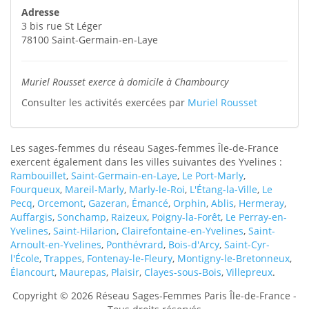
Adresse
3 bis rue St Léger
78100
Saint-Germain-en-Laye
Muriel Rousset exerce à domicile à Chambourcy
Consulter les activités exercées par
Muriel Rousset
Les sages-femmes du réseau Sages-femmes Île-de-France
exercent également dans les villes suivantes des Yvelines :
Rambouillet
,
Saint-Germain-en-Laye
,
Le Port-Marly
,
Fourqueux
,
Mareil-Marly
,
Marly-le-Roi
,
L'Étang-la-Ville
,
Le
Pecq
,
Orcemont
,
Gazeran
,
Émancé
,
Orphin
,
Ablis
,
Hermeray
,
Auffargis
,
Sonchamp
,
Raizeux
,
Poigny-la-Forêt
,
Le Perray-en-
Yvelines
,
Saint-Hilarion
,
Clairefontaine-en-Yvelines
,
Saint-
Arnoult-en-Yvelines
,
Ponthévrard
,
Bois-d'Arcy
,
Saint-Cyr-
l'École
,
Trappes
,
Fontenay-le-Fleury
,
Montigny-le-Bretonneux
,
Élancourt
,
Maurepas
,
Plaisir
,
Clayes-sous-Bois
,
Villepreux
.
Copyright © 2026 Réseau Sages-Femmes Paris Île-de-France -